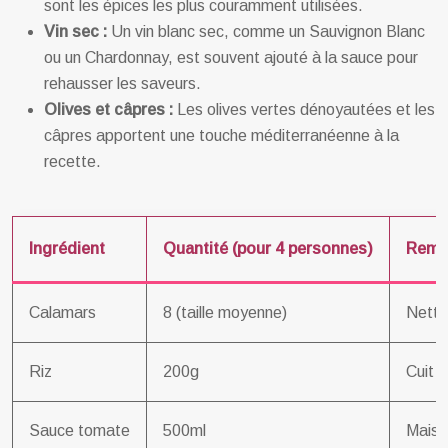
sont les épices les plus couramment utilisées.
Vin sec :
Un vin blanc sec, comme un Sauvignon Blanc
ou un Chardonnay, est souvent ajouté à la sauce pour
rehausser les saveurs.
Olives et câpres :
Les olives vertes dénoyautées et les
câpres apportent une touche méditerranéenne à la
recette.
Ingrédient
Quantité (pour 4 personnes)
Rema
Calamars
8 (taille moyenne)
Netto
Riz
200g
Cuit à
Sauce tomate
500ml
Maison