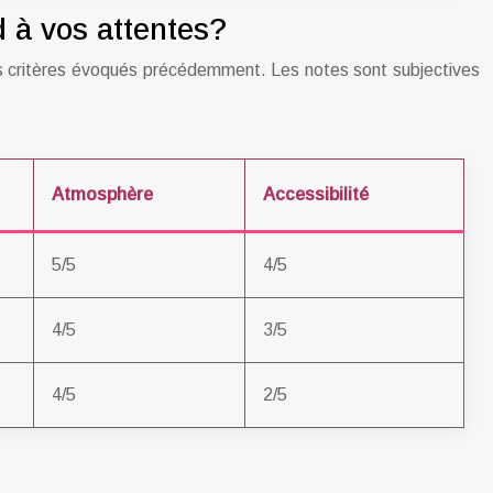
d à vos attentes?
les critères évoqués précédemment. Les notes sont subjectives
Atmosphère
Accessibilité
5/5
4/5
4/5
3/5
4/5
2/5