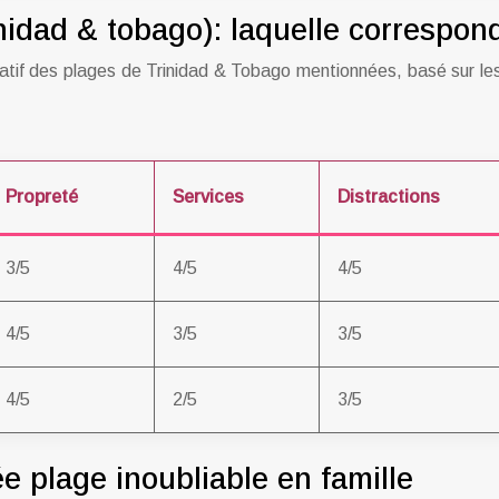
nidad & tobago): laquelle correspon
paratif des plages de Trinidad & Tobago mentionnées, basé sur 
Propreté
Services
Distractions
3/5
4/5
4/5
4/5
3/5
3/5
4/5
2/5
3/5
e plage inoubliable en famille