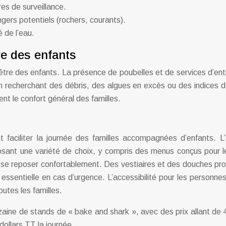
res de surveillance.
gers potentiels (rochers, courants).
 de l’eau.
re des enfants
tre des enfants. La présence de poubelles et de services d’entr
 en recherchant des débris, des algues en excès ou des indices 
ent le confort général des familles.
faciliter la journée des familles accompagnées d’enfants. L’a
osant une variété de choix, y compris des menus conçus pour le
 se reposer confortablement. Des vestiaires et des douches pro
ssentielle en cas d’urgence. L’accessibilité pour les personne
outes les familles.
ine de stands de « bake and shark », avec des prix allant de 40
dollars TT la journée.