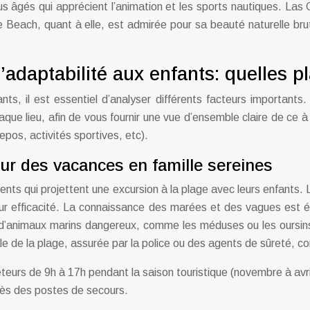
plus âgés qui apprécient l’animation et les sports nautiques. Las
 Beach, quant à elle, est admirée pour sa beauté naturelle brut
’adaptabilité aux enfants: quelles p
ts, il est essentiel d’analyser différents facteurs importants. 
chaque lieu, afin de vous fournir une vue d’ensemble claire de ce
pos, activités sportives, etc).
our des vacances en famille sereines
rents qui projettent une excursion à la plage avec leurs enfants.
t leur efficacité. La connaissance des marées et des vagues est
d’animaux marins dangereux, comme les méduses ou les oursins, 
érale de la plage, assurée par la police ou des agents de sûreté, 
eurs de 9h à 17h pendant la saison touristique (novembre à avri
rès des postes de secours.