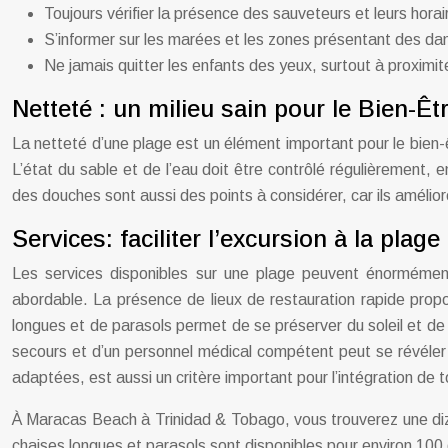
Toujours vérifier la présence des sauveteurs et leurs horai
S’informer sur les marées et les zones présentant des dan
Ne jamais quitter les enfants des yeux, surtout à proximité
Netteté : un milieu sain pour le Bien-Êt
La netteté d’une plage est un élément important pour le bien-ê
L’état du sable et de l’eau doit être contrôlé régulièrement,
des douches sont aussi des points à considérer, car ils amélior
Services: faciliter l’excursion à la plage
Les services disponibles sur une plage peuvent énormément 
abordable. La présence de lieux de restauration rapide prop
longues et de parasols permet de se préserver du soleil et de
secours et d’un personnel médical compétent peut se révéler e
adaptées, est aussi un critère important pour l’intégration de t
À Maracas Beach à Trinidad & Tobago, vous trouverez une diza
chaises longues et parasols sont disponibles pour environ 100 