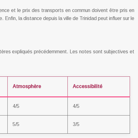
quence et le prix des transports en commun doivent être pris en
nfin, la distance depuis la ville de Trinidad peut influer sur le
critères expliqués précédemment. Les notes sont subjectives et
Atmosphère
Accessibilité
4/5
4/5
5/5
3/5