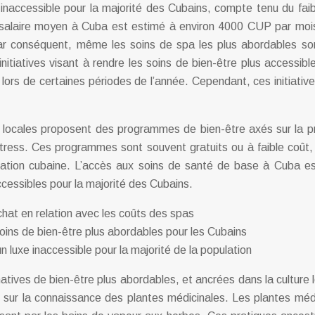
naccessible pour la majorité des Cubains, compte tenu du faib
 Le salaire moyen à Cuba est estimé à environ 4000 CUP par m
Par conséquent, même les soins de spa les plus abordables s
itiatives visant à rendre les soins de bien-être plus accessible
lors de certaines périodes de l’année. Cependant, ces initiative
 locales proposent des programmes de bien-être axés sur la pr
du stress. Ces programmes sont souvent gratuits ou à faible coût,
ulation cubaine. L’accès aux soins de santé de base à Cuba es
cessibles pour la majorité des Cubains.
chat en relation avec les coûts des spas
 soins de bien-être plus abordables pour les Cubains
 luxe inaccessible pour la majorité de la population
ves de bien-être plus abordables, et ancrées dans la culture lo
 sur la connaissance des plantes médicinales. Les plantes médici