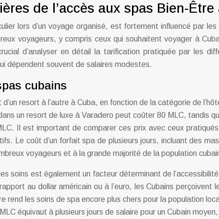
ières de l’accès aux spas Bien-Être
ulier lors d’un voyage organisé, est fortement influencé par le
reux voyageurs, y compris ceux qui souhaitent voyager à Cuba, 
cial d’analyser en détail la tarification pratiquée par les dif
, qui dépendent souvent de salaires modestes.
 spas cubains
d’un resort à l’autre à Cuba, en fonction de la catégorie de l’hôte
ans un resort de luxe à Varadero peut coûter 80 MLC, tandis qu’
C. Il est important de comparer ces prix avec ceux pratiqués 
itifs. Le coût d’un forfait spa de plusieurs jours, incluant des 
mbreux voyageurs et à la grande majorité de la population cubai
es soins est également un facteur déterminant de l’accessibilit
rapport au dollar américain ou à l’euro, les Cubains perçoivent
 rend les soins de spa encore plus chers pour la population loca
 MLC équivaut à plusieurs jours de salaire pour un Cubain moyen,