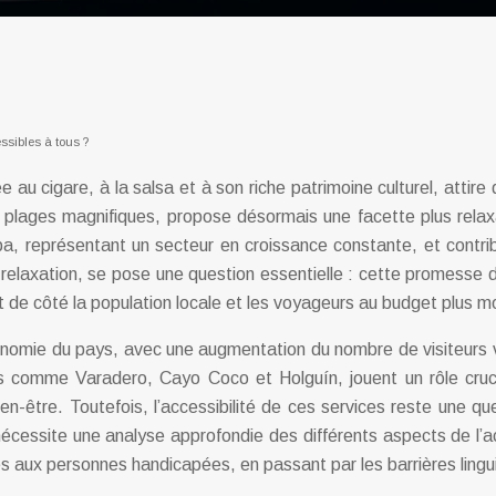
ssibles à tous ?
au cigare, à la salsa et à son riche patrimoine culturel, attire
e plages magnifiques, propose désormais une facette plus rel
ba, représentant un secteur en croissance constante, et contrib
relaxation, se pose une question essentielle : cette promesse de
nt de côté la population locale et les voyageurs au budget plus 
’économie du pays, avec une augmentation du nombre de visiteur
es comme Varadero, Cayo Coco et Holguín, jouent un rôle cruci
bien-être. Toutefois, l’accessibilité de ces services reste une
écessite une analyse approfondie des différents aspects de l’acc
es aux personnes handicapées, en passant par les barrières lingui