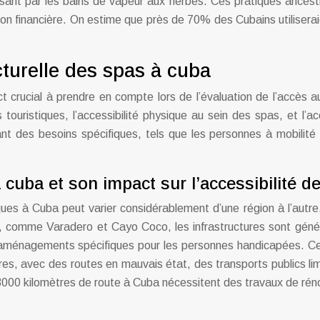
ant par les bains de vapeur aux herbes. Ces pratiques ancestral
on financière. On estime que près de 70% des Cubains utilisera
cturelle des spas à cuba
pect crucial à prendre en compte lors de l’évaluation de l’accè
s touristiques, l’accessibilité physique au sein des spas, et l’
yant des besoins spécifiques, tels que les personnes à mobilité
à cuba et son impact sur l’accessibilité d
ques à Cuba peut varier considérablement d’une région à l’autre,
s, comme Varadero et Cayo Coco, les infrastructures sont géné
’aménagements spécifiques pour les personnes handicapées. Cepen
ires, avec des routes en mauvais état, des transports publics li
00 kilomètres de route à Cuba nécessitent des travaux de rénov