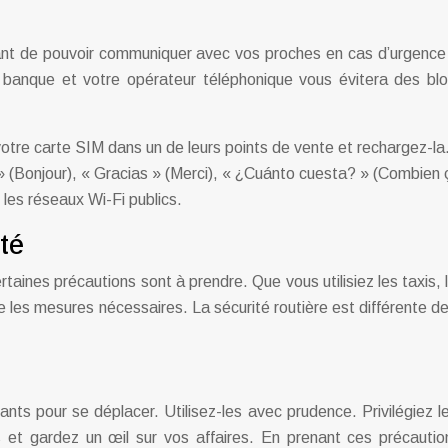
ant de pouvoir communiquer avec vos proches en cas d’urgence et
e banque et votre opérateur téléphonique vous évitera des b
tre carte SIM dans un de leurs points de vente et rechargez-la. L
 (Bonjour), « Gracias » (Merci), « ¿Cuánto cuesta? » (Combien
les réseaux Wi-Fi publics.
té
ines précautions sont à prendre. Que vous utilisiez les taxis, l
e les mesures nécessaires. La sécurité routière est différente d
s pour se déplacer. Utilisez-les avec prudence. Privilégiez les
 et gardez un œil sur vos affaires. En prenant ces précautio