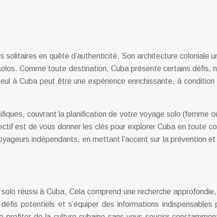
iers solitaires en quête d’authenticité. Son architecture colonia
s solos. Comme toute destination, Cuba présente certains défis,
seul à Cuba peut être une expérience enrichissante, à condition
iques, couvrant la planification de votre voyage solo (femme ou
jectif est de vous donner les clés pour explorer Cuba en toute c
ageurs indépendants, en mettant l’accent sur la prévention et la
solo réussi à Cuba. Cela comprend une recherche approfondie, un
 défis potentiels et s’équiper des informations indispensables 
e profiter de la culture cubaine sans vous soucier constamment